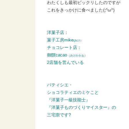
わたくしも最初ビックリしたのですが
これをきっかけに食べました(;^ω^)
洋菓子店：
菓子工房mike
(みけ）
チョコレート店：
御饌cacao
（みけかかお）
2店舗を営んでいる
パティシエ・
ショコラティエのミケこと
『洋菓子一級技能士』
『洋菓子ものづくりマイスター』の
三宅崇です?