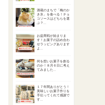
酒蔵のまちで「梅のか
き氷」を食べる！チョ
コソースはどちらを選
ぶ？...
お盆商戦が始まりま
す！お菓子の詰め合わ
せラッピングあります
よ...
何を想いお菓子を創る
のか！８月６日に考え
てみました...
１７年間ありがとう！
美味しいお菓子作りを
手伝ってくれて感謝で
す...