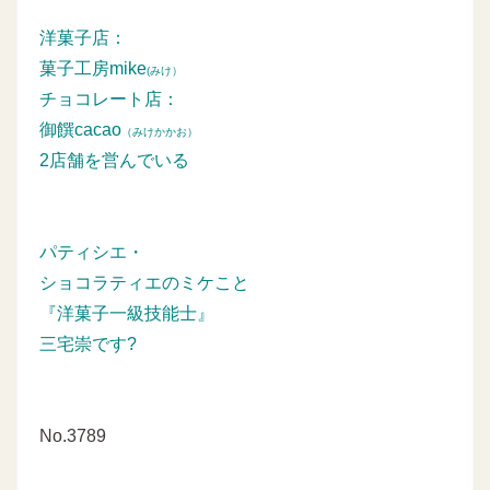
洋菓子店：
菓子工房mike
(みけ）
チョコレート店：
御饌cacao
（みけかかお）
2店舗を営んでいる
パティシエ・
ショコラティエのミケこと
『洋菓子一級技能士』
三宅崇です?
No.3789