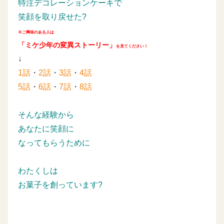
特注デコレーションケーキで
笑顔を取り戻せた?
※ご興味のある人は
「ミケ少年の変異ストーリー」
を見てください！
↓
1話
・
2話
・
3話
・
4話
5話
・
6話
・
7話
・
8話
そんな経験から
あなたに笑顔に
なってもらうために
わたくしは
お菓子を創っています?