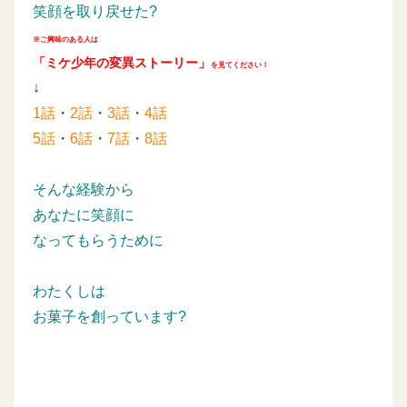
笑顔を取り戻せた?
※ご興味のある人は
「ミケ少年の変異ストーリー」
を見てください！
↓
1話
・
2話
・
3話
・
4話
5話
・
6話
・
7話
・
8話
そんな経験から
あなたに笑顔に
なってもらうために
わたくしは
お菓子を創っています?