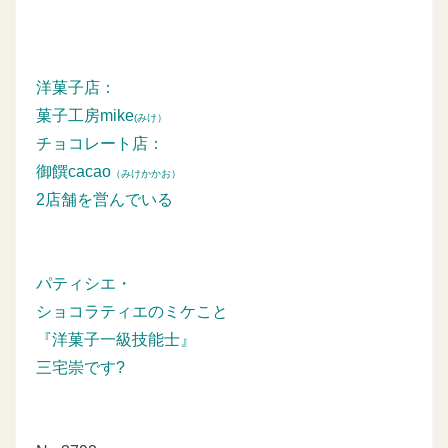
洋菓子店：
菓子工房mike
(みけ）
チョコレート店：
御饌cacao
（みけかかお）
2店舗を営んでいる
パティシエ・
ショコラティエのミケこと
『洋菓子一級技能士』
三宅崇です?