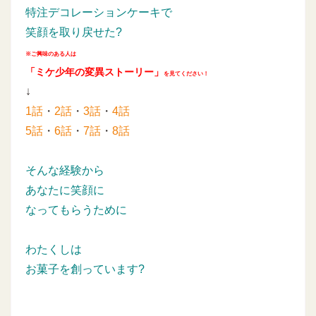
特注デコレーションケーキで
笑顔を取り戻せた?
※ご興味のある人は
「ミケ少年の変異ストーリー」
を見てください！
↓
1話
・
2話
・
3話
・
4話
5話
・
6話
・
7話
・
8話
そんな経験から
あなたに笑顔に
なってもらうために
わたくしは
お菓子を創っています?