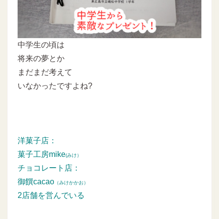
中学生の頃は
将来の夢とか
まだまだ考えて
いなかったですよね?
洋菓子店：
菓子工房mike
(みけ）
チョコレート店：
御饌cacao
（みけかかお）
2店舗を営んでいる