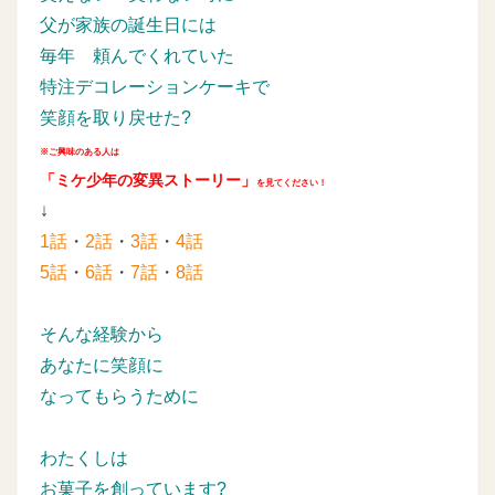
父が家族の誕生日には
毎年
頼んでくれていた
特注デコレーションケーキで
笑顔を取り戻せた?
※ご興味のある人は
「ミケ少年の変異ストーリー」
を見てください！
↓
1話
・
2話
・
3話
・
4話
5話
・
6話
・
7話
・
8話
そんな経験から
あなたに笑顔に
なってもらうために
わたくしは
お菓子を創っています?