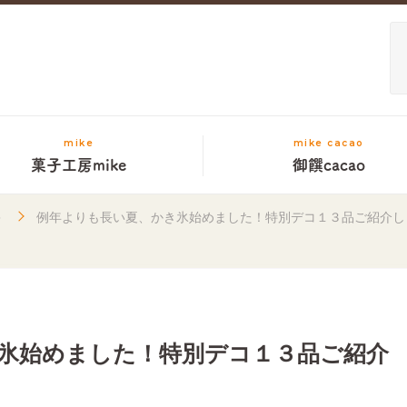
mike
mike cacao
菓子工房mike
御饌cacao
キ
例年よりも長い夏、かき氷始めました！特別デコ１３品ご紹介し
氷始めました！特別デコ１３品ご紹介