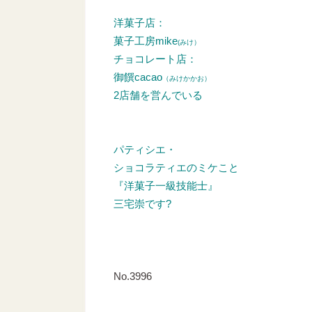
洋菓子店：
菓子工房mike
(みけ）
チョコレート店：
御饌cacao
（みけかかお）
2店舗を営んでいる
パティシエ・
ショコラティエのミケこと
『洋菓子一級技能士』
三宅崇です?
No.3996