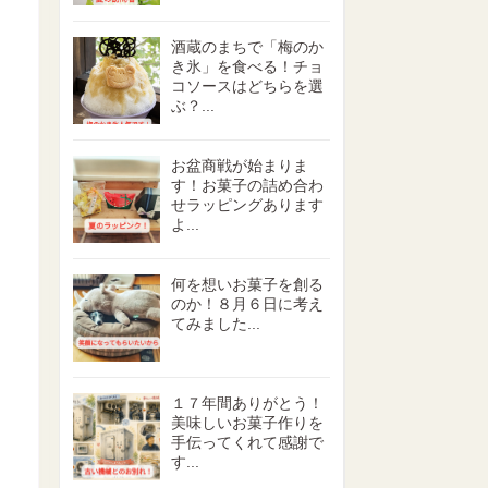
酒蔵のまちで「梅のか
き氷」を食べる！チョ
コソースはどちらを選
ぶ？...
お盆商戦が始まりま
す！お菓子の詰め合わ
せラッピングあります
よ...
何を想いお菓子を創る
のか！８月６日に考え
てみました...
１７年間ありがとう！
美味しいお菓子作りを
手伝ってくれて感謝で
す...