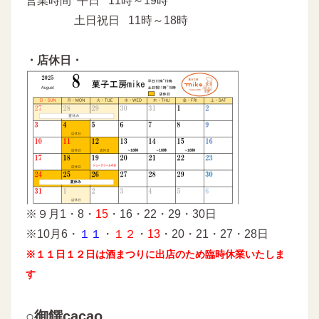
営業時間 平日 11時～19時
土日祝日 11時～18時
・店休日・
※９月1・8・
15
・16・22・29・30日
※10月6・
１１
・
１２
・
13
・20・21・27・28日
※１１日１２日は酒まつりに出店のため臨時休業いたしま
す
○御饌cacao