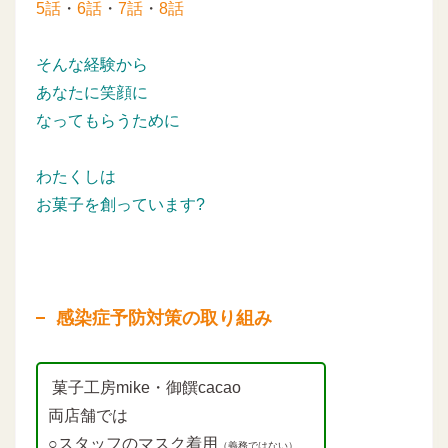
5話
・
6話
・
7話
・
8話
そんな経験から
あなたに笑顔に
なってもらうために
わたくしは
お菓子を創っています?
感染症予防対策の取り組み
菓子工房mike・御饌cacao
両店舗では
○スタッフのマスク着用
（義務ではない）