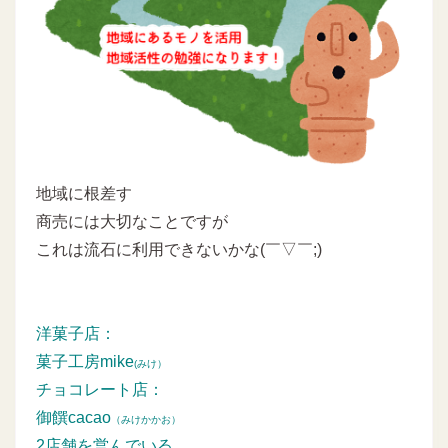
地域に根差す
商売には大切なことですが
これは流石に利用できないかな(￣▽￣;)
洋菓子店：
菓子工房mike
(みけ）
チョコレート店：
御饌cacao
（みけかかお）
2店舗を営んでいる