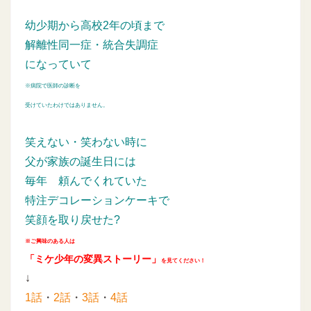
幼少期から高校2年の頃まで
解離性同一症・統合失調症
になっていて
※病院で医師の診断を
受けていたわけではありません。
笑えない・笑わない時に
父が家族の誕生日には
毎年
頼んでくれていた
特注デコレーションケーキで
笑顔を取り戻せた?
※ご興味のある人は
「ミケ少年の変異ストーリー」
を見てください！
↓
1話
・
2話
・
3話
・
4話