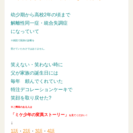
幼少期から高校2年の頃まで
解離性同一症・統合失調症
になっていて
※病院で医師の診断を
受けていたわけではありません。
笑えない・笑わない時に
父が家族の誕生日には
毎年
頼んでくれていた
特注デコレーションケーキで
笑顔を取り戻せた?
※ご興味のある人は
「ミケ少年の変異ストーリー」
を見てください！
↓
1話
・
2話
・
3話
・
4話