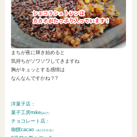
まちが夜に輝き始めると
気持ちがソワソワしてきますね
胸がキュッとする感情は
なんなんですかね？?
洋菓子店：
菓子工房mike
(みけ）
チョコレート店：
御饌cacao
（みけかかお）