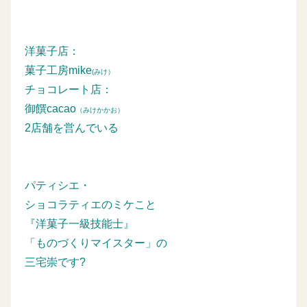
洋菓子店：
菓子工房mike
(みけ）
チョコレート店：
御饌cacao
（みけかかお）
2店舗を営んでいる
パティシエ・
ショコラティエのミケこと
『洋菓子一級技能士』
「ものづくりマイスター」の
三宅崇です?