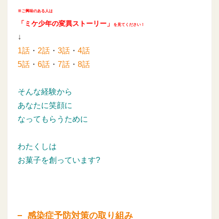
※ご興味のある人は
「ミケ少年の変異ストーリー」
を見てください！
↓
1話
・
2話
・
3話
・
4話
5話
・
6話
・
7話
・
8話
そんな経験から
あなたに笑顔に
なってもらうために
わたくしは
お菓子を創っています?
感染症予防対策の取り組み