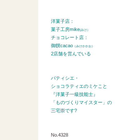
洋菓子店：
菓子工房mike
(みけ）
チョコレート店：
御饌cacao
（みけかかお）
2店舗を営んでいる
パティシエ・
ショコラティエのミケこと
『洋菓子一級技能士』
「ものづくりマイスター」の
三宅崇です?
No.4328