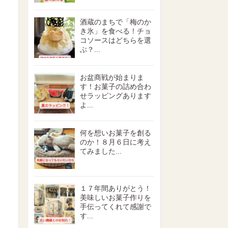
酒蔵のまちで「梅のか
き氷」を食べる！チョ
コソースはどちらを選
ぶ？...
お盆商戦が始まりま
す！お菓子の詰め合わ
せラッピングあります
よ...
何を想いお菓子を創る
のか！８月６日に考え
てみました...
１７年間ありがとう！
美味しいお菓子作りを
手伝ってくれて感謝で
す...