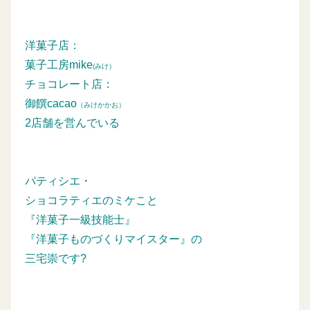
洋菓子店：
菓子工房mike
(みけ）
チョコレート店：
御饌cacao
（みけかかお）
2店舗を営んでいる
パティシエ・
ショコラティエのミケこと
『洋菓子一級技能士』
『洋菓子ものづくりマイスター』の
三宅崇です?