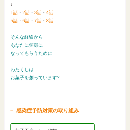
↓
1話
・
2話
・
3話
・
4話
5話
・
6話
・
7話
・
8話
そんな経験から
あなたに笑顔に
なってもらうために
わたくしは
お菓子を創っています?
感染症予防対策の取り組み