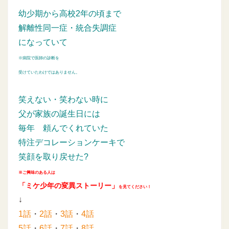
幼少期から高校2年の頃まで
解離性同一症・統合失調症
になっていて
※病院で医師の診断を
受けていたわけではありません。
笑えない・笑わない時に
父が家族の誕生日には
毎年
頼んでくれていた
特注デコレーションケーキで
笑顔を取り戻せた?
※ご興味のある人は
「ミケ少年の変異ストーリー」
を見てください！
↓
1話
・
2話
・
3話
・
4話
5話
・
6話
・
7話
・
8話