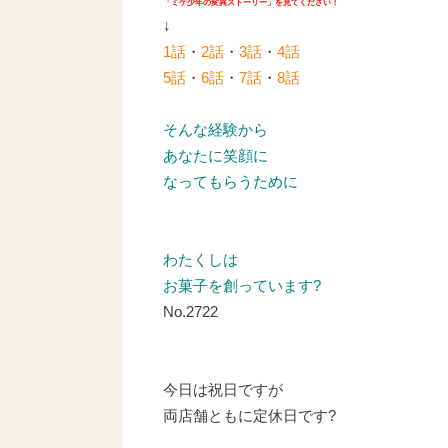
「ミケ少年の変異ストーリー」を見てください！
↓
1話
・
2話
・
3話
・
4話
5話
・
6話
・
7話
・
8話
そんな経験から
あなたに笑顔に
なってもらうために
わたくしは
お菓子を創っています?
No.2722
今日は祝日ですが
両店舗ともに定休日です?