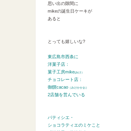
思い出の隙間に
mikeの誕生日ケーキが
あると
とっても嬉しいな?
東広島市西条に
洋菓子店：
菓子工房mike
(みけ）
チョコレート店：
御饌cacao
（みけかかお）
2店舗を営んでいる
パティシエ・
ショコラティエのミケこと