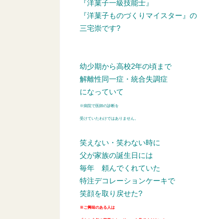
『洋菓子一級技能士』
『洋菓子ものづくりマイスター』の
三宅崇です?
幼少期から高校2年の頃まで
解離性同一症・統合失調症
になっていて
※病院で医師の診断を
受けていたわけではありません。
笑えない・笑わない時に
父が家族の誕生日には
毎年
頼んでくれていた
特注デコレーションケーキで
笑顔を取り戻せた?
※ご興味のある人は