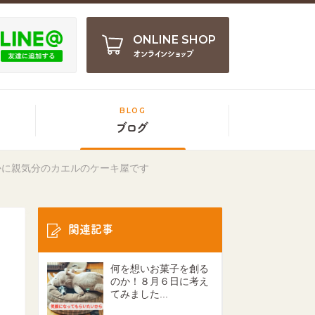
ONLINE SHOP
オンラインショップ
BLOG
ブログ
かに親気分のカエルのケーキ屋です
関連記事
何を想いお菓子を創る
のか！８月６日に考え
てみました...