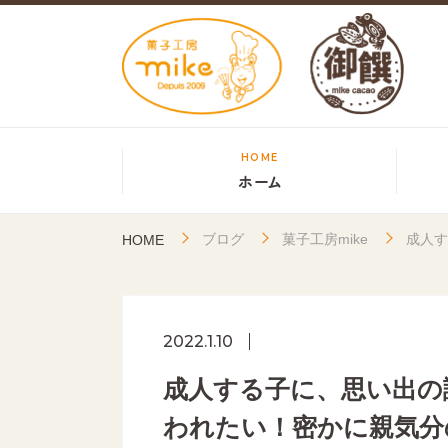
HOME
ホーム
ブログ
菓子工房mike
成人す
HOME
2022.1.10
成人する子に、思い出の
われたい！密かに親気分