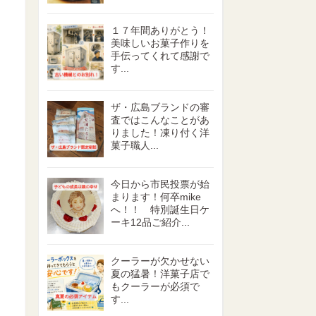
１７年間ありがとう！
美味しいお菓子作りを
手伝ってくれて感謝で
す...
ザ・広島ブランドの審
査ではこんなことがあ
りました！凍り付く洋
菓子職人...
今日から市民投票が始
まります！何卒mike
へ！！ 特別誕生日ケ
ーキ12品ご紹介...
クーラーが欠かせない
夏の猛暑！洋菓子店で
もクーラーが必須で
す...