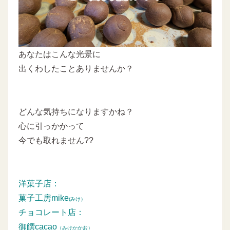
あなたはこんな光景に
出くわしたことありませんか？
どんな気持ちになりますかね？
心に引っかかって
今でも取れません??
洋菓子店：
菓子工房mike
(みけ）
チョコレート店：
御饌cacao
（みけかかお）