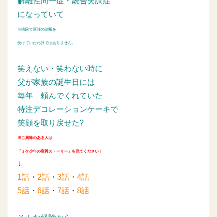
解離性同一症・統合失調症
になっていて
※病院で医師の診断を
受けていたわけではありません。
笑えない・笑わない時に
父が家族の誕生日には
毎年
頼んでくれていた
特注デコレーションケーキで
笑顔を取り戻せた?
※ご興味のある人は
「ミケ少年の変異ストーリー」を見てください！
↓
1話
・
2話
・
3話
・
4話
5話
・
6話
・
7話
・
8話