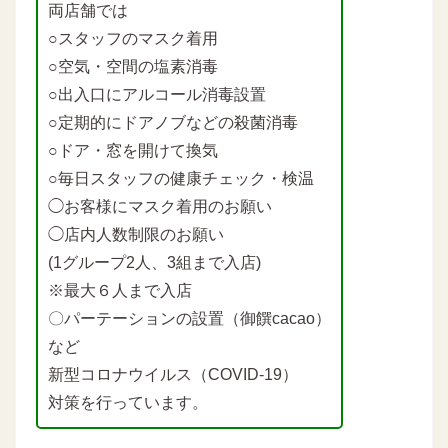
両店舗では
○スタッフのマスク着用
○空気・空間の塩素消毒
○出入口にアルコール消毒設置
○定期的にドアノブなどの殺菌消毒
○ドア・窓を開けて換気
○毎日スタッフの健康チェック・検温
◯お客様にマスク着用のお願い
◯店内人数制限のお願い
(1グループ2人、3組まで入店)
※最大６人まで入店
〇パーテーションの設置（御饌cacao）
など
新型コロナウイルス（COVID-19）
対策を行っています。