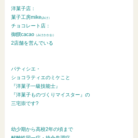
洋菓子店：
菓子工房mike
(みけ）
チョコレート店：
御饌cacao
（みけかかお）
2店舗を営んでいる
パティシエ・
ショコラティエのミケこと
『洋菓子一級技能士』
『洋菓子ものづくりマイスター』の
三宅崇です?
幼少期から高校2年の頃まで
解離性同一症・統合失調症