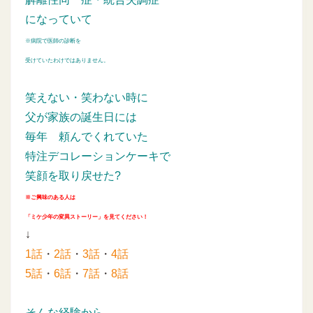
になっていて
※病院で医師の診断を
受けていたわけではありません。
笑えない・笑わない時に
父が家族の誕生日には
毎年
頼んでくれていた
特注デコレーションケーキで
笑顔を取り戻せた?
※ご興味のある人は
「ミケ少年の変異ストーリー」を見てください！
↓
1話
・
2話
・
3話
・
4話
5話
・
6話
・
7話
・
8話
そんな経験から