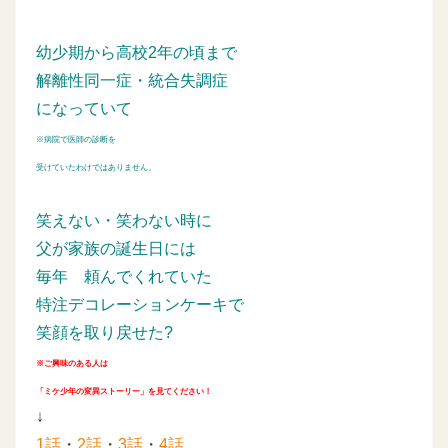
幼少期から高校2年の頃まで
解離性同一症・統合失調症
になっていて
※病院で医師の診断を
受けていたわけではありません。
笑えない・笑わない時に
父が家族の誕生日には
毎年
頼んでくれていた
特注デコレーションケーキで
笑顔を取り戻せた?
※ご興味のある人は
「ミケ少年の変異ストーリー」を見てください！
↓
1話
・
2話
・
3話
・
4話