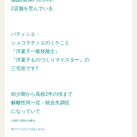
（みけかかお）
2店舗を営んでいる
パティシエ・
ショコラティエのミケこと
『洋菓子一級技能士』
『洋菓子ものづくりマイスター』の
三宅崇です?
幼少期から高校2年の頃まで
解離性同一症・統合失調症
になっていて
※病院で医師の診断を
受けていたわけではありません。