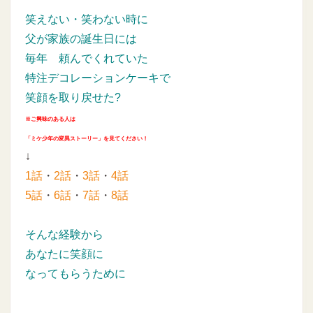
笑えない・笑わない時に
父が家族の誕生日には
毎年
頼んでくれていた
特注デコレーションケーキで
笑顔を取り戻せた?
※ご興味のある人は
「ミケ少年の変異ストーリー」を見てください！
↓
1話
・
2話
・
3話
・
4話
5話
・
6話
・
7話
・
8話
そんな経験から
あなたに笑顔に
なってもらうために