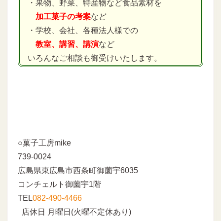
・果物、野菜、特産物など食品素材を
加工菓子の考案
など
・学校、会社、各種法人様での
教室、講習、講演
など
いろんなご相談も御受けいたします。
○菓子工房mike
739-0024
広島県東広島市西条町御薗宇6035
コンチェルト御薗宇1階
TEL
082-490-4466
店休日 月曜日(火曜不定休あり)