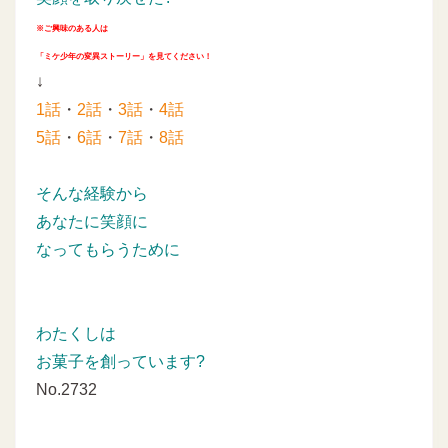
※ご興味のある人は
「ミケ少年の変異ストーリー」を見てください！
↓
1話
・
2話
・
3話
・
4話
5話
・
6話
・
7話
・
8話
そんな経験から
あなたに笑顔に
なってもらうために
わたくしは
お菓子を創っています?
No.2732