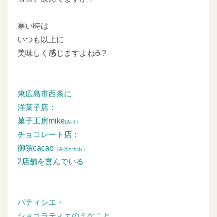
寒い時は
いつも以上に
美味しく感じますよね☕?
東広島市西条に
洋菓子店：
菓子工房mike
(みけ）
チョコレート店：
御饌cacao
（みけかかお）
2店舗を営んでいる
パティシエ・
ショコラティエのミケこと