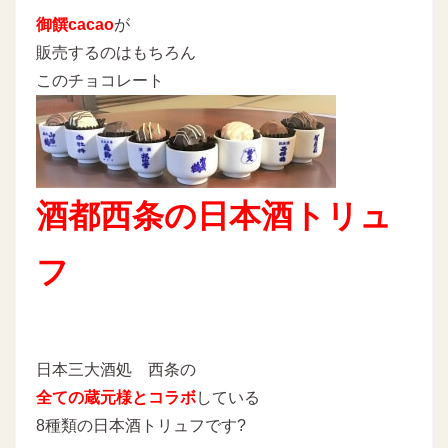
御饌cacao
が
販売するのはもちろん
このチョコレート
酒都西条の日本酒トリュ
フ
日本三大酒処 西条の
全ての蔵元様とコラボ
している
8種類の日本酒トリュフです?