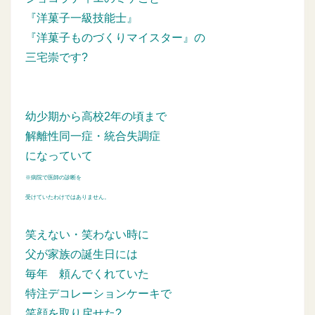
『洋菓子一級技能士』
『洋菓子ものづくりマイスター』の
三宅崇です?
幼少期から高校2年の頃まで
解離性同一症・統合失調症
になっていて
※病院で医師の診断を
受けていたわけではありません。
笑えない・笑わない時に
父が家族の誕生日には
毎年
頼んでくれていた
特注デコレーションケーキで
笑顔を取り戻せた?