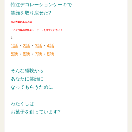
特注デコレーションケーキで
笑顔を取り戻せた?
※ご興味のある人は
「ミケ少年の変異ストーリー」を見てください！
↓
1話
・
2話
・
3話
・
4話
5話
・
6話
・
7話
・
8話
そんな経験から
あなたに笑顔に
なってもらうために
わたくしは
お菓子を創っています?