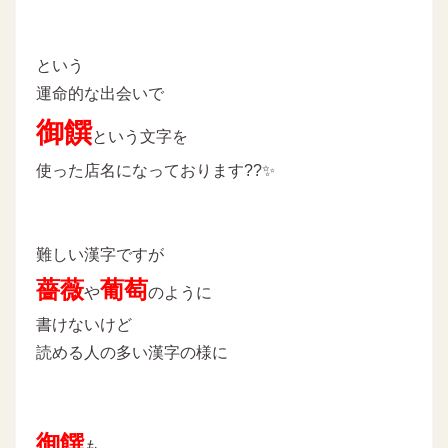
という
運命的な出会いで
御饌
という文字を
使った店名になっております??✨
難しい漢字ですが
薔薇
葡萄
や
のように
書けないけど
読める人の多い漢字の様に
御饌
も