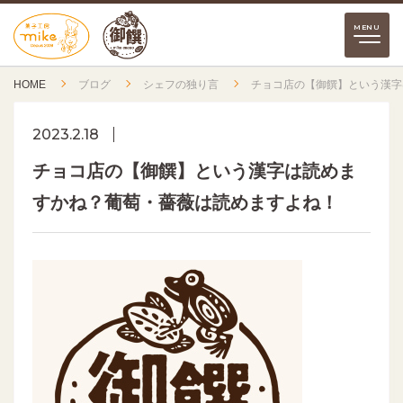
HOME
ブログ
シェフの独り言
チョコ店の【御饌】という漢字
2023.2.18
チョコ店の【御饌】という漢字は読めま
すかね？葡萄・薔薇は読めますよね！