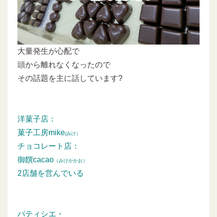
大量発生が心配で
頭から離れなくなったので
その話題を主に話しています?
洋菓子店：
菓子工房mike
(みけ）
チョコレート店：
御饌cacao
（みけかかお）
2店舗を営んでいる
パティシエ・