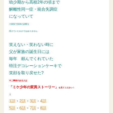
幼少期から高校2年の頃まで
解離性同一症・統合失調症
になっていて
※病院で医師の診断を
受けていたわけではありません。
笑えない・笑わない時に
父が家族の誕生日には
毎年
頼んでくれていた
特注デコレーションケーキで
笑顔を取り戻せた?
※ご興味のある人は
「ミケ少年の変異ストーリー」
を見てください！
↓
1話
・
2話
・
3話
・
4話
5話
・
6話
・
7話
・
8話