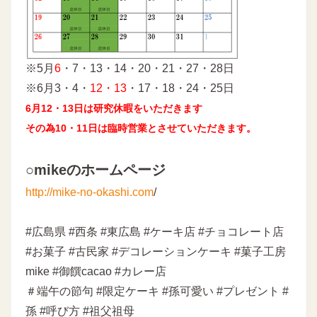
※5月
6
・7・13・14・20・21・27・28日
※6月3・4・
12・13
・17・18・24・25日
6月12・13日は研究休暇をいただきます
その為10・11日は臨時営業とさせていただきます。
○mikeのホームページ
http://mike-no-okashi.com
/
#広島県 #西条 #東広島 #ケーキ店 #チョコレート店
#お菓子 #古民家 #デコレーションケーキ #菓子工房
mike #御饌cacao #カレー店
＃端午の節句 #限定ケーキ #孫可愛い #プレゼント #
孫 #呼び方 #祖父祖母