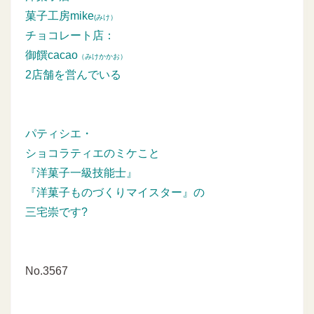
菓子工房mike
(みけ）
チョコレート店：
御饌cacao
（みけかかお）
2店舗を営んでいる
パティシエ・
ショコラティエのミケこと
『洋菓子一級技能士』
『洋菓子ものづくりマイスター』の
三宅崇です?
No.3567