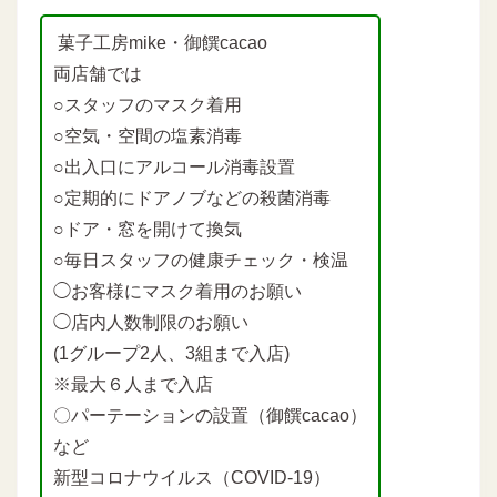
菓子工房mike・御饌cacao
両店舗では
○スタッフのマスク着用
○空気・空間の塩素消毒
○出入口にアルコール消毒設置
○定期的にドアノブなどの殺菌消毒
○ドア・窓を開けて換気
○毎日スタッフの健康チェック・検温
◯お客様にマスク着用のお願い
◯店内人数制限のお願い
(1グループ2人、3組まで入店)
※最大６人まで入店
〇パーテーションの設置（御饌cacao）
など
新型コロナウイルス（COVID-19）