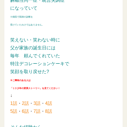
解離性同一症・統合失調症
になっていて
※病院で医師の診断を
受けていたわけではありません。
笑えない・笑わない時に
父が家族の誕生日には
毎年
頼んでくれていた
特注デコレーションケーキで
笑顔を取り戻せた?
※ご興味のある人は
「ミケ少年の変異ストーリー」を見てください！
↓
1話
・
2話
・
3話
・
4話
5話
・
6話
・
7話
・
8話