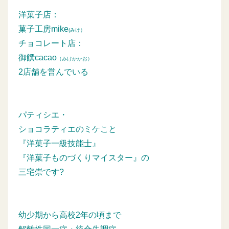
洋菓子店：
菓子工房mike
(みけ）
チョコレート店：
御饌cacao
（みけかかお）
2店舗を営んでいる
パティシエ・
ショコラティエのミケこと
『洋菓子一級技能士』
『洋菓子ものづくりマイスター』の
三宅崇です?
幼少期から高校2年の頃まで