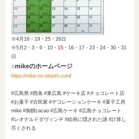
※4月18・19・25・26日
※5月2・3・9・10・
15
・16・17・23・24・30・31
日
○mikeのホームページ
https://mike-no-okashi.com
/
#広島県 #西条 #東広島 #ケーキ店 #チョコレート店
#お菓子 #古民家 #デコレーションケーキ #菓子工房
mike #御饌cacao #広島ケーキ #広島チョコレート
#レオナルドダヴィンチ #絵画に隠された謎 #計算し
尽くされる