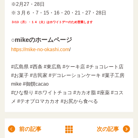
※2月27・28日
※３月６・7・15・16・20・21・27・28日
３/13（月）・１４（火）はホワイトデーのため営業します
○mikeのホームページ
https://mike-no-okashi.com
/
#広島県 #西条 #東広島 #ケーキ店 #チョコレート店
#お菓子 #古民家 #デコレーションケーキ #菓子工房
mike #御饌cacao
#ひな祭り #ホワイトチョコ #カカオ脂 #座薬 #コス
メ #テオブロマカカオ #お尻から食べる
前の記事
次の記事