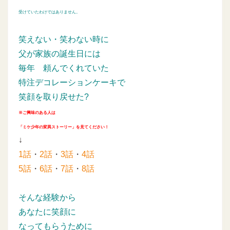
受けていたわけではありません。
笑えない・笑わない時に
父が家族の誕生日には
毎年
頼んでくれていた
特注デコレーションケーキで
笑顔を取り戻せた?
※ご興味のある人は
「ミケ少年の変異ストーリー」を見てください！
↓
1話
・
2話
・
3話
・
4話
5話
・
6話
・
7話
・
8話
そんな経験から
あなたに笑顔に
なってもらうために