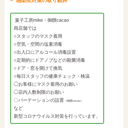
感染症対策の取り組み
菓子工房mike・御饌cacao
両店舗では
○スタッフのマスク着用
○空気・空間の塩素消毒
○出入口にアルコール消毒設置
○定期的にドアノブなどの殺菌消毒
○ドア・窓を開けて換気
○毎日スタッフの健康チェック・検温
◯お客様にマスク着用のお願い
◯店内人数制限のお願い
〇パーテーションの設置
（御饌cacao）
など
新型コロナウイルス対策を行っています。