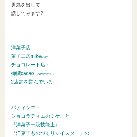
勇気を出して
話してみます?
洋菓子店：
菓子工房mike
(みけ）
チョコレート店：
御饌cacao
（みけかかお）
2店舗を営んでいる
パティシエ・
ショコラティエのミケこと
『洋菓子一級技能士』
『洋菓子ものづくりマイスター』の