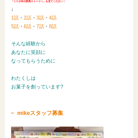
「ミケ少年の変異ストーリー」を見てください！
↓
1話
・
2話
・
3話
・
4話
5話
・
6話
・
7話
・
8話
そんな経験から
あなたに笑顔に
なってもらうために
わたくしは
お菓子を創っています?
mikeスタッフ募集