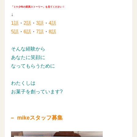
「ミケ少年の変異ストーリー」を見てください！
↓
1話
・
2話
・
3話
・
4話
5話
・
6話
・
7話
・
8話
そんな経験から
あなたに笑顔に
なってもらうために
わたくしは
お菓子を創っています?
mikeスタッフ募集