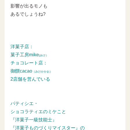
影響が出るモノも
あるでしょうね?
洋菓子店：
菓子工房mike
(みけ）
チョコレート店：
御饌cacao
（みけかかお）
2店舗を営んでいる
パティシエ・
ショコラティエのミケこと
『洋菓子一級技能士』
『洋菓子ものづくりマイスター』の