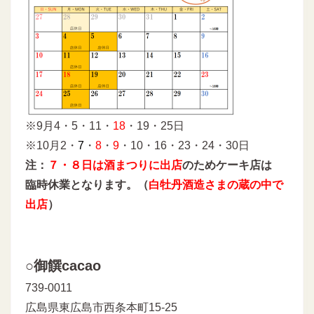
※9月4・5・11・
18
・19・25日
※10月2・
7
・
8
・
9
・10・16・23・24・30日
注：
７・８日は酒まつりに出店
のためケーキ店は
臨時休業となります。（
白牡丹酒造さまの蔵の中で
出店
）
○御饌cacao
739-0011
広島県東広島市西条本町15-25