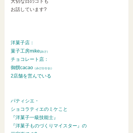
大切な日のコトも
お話しています?
洋菓子店：
菓子工房mike
(みけ）
チョコレート店：
御饌cacao
（みけかかお）
2店舗を営んでいる
パティシエ・
ショコラティエのミケこと
『洋菓子一級技能士』
『洋菓子ものづくりマイスター』の