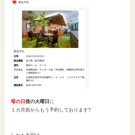
母の日
後の火曜日
に
１カ月前からもう予約しております?