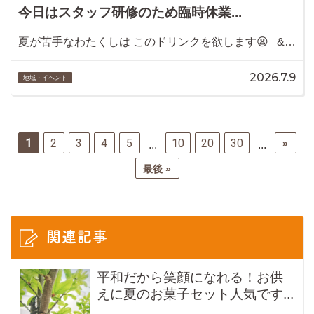
今日はスタッフ研修のため臨時休業...
夏が苦手なわたくしは このドリンクを欲します😫 &…
2026.7.9
地域・イベント
1
2
3
4
5
10
20
30
»
...
...
最後 »
関連記事
平和だから笑顔になれる！お供
えに夏のお菓子セット人気です...