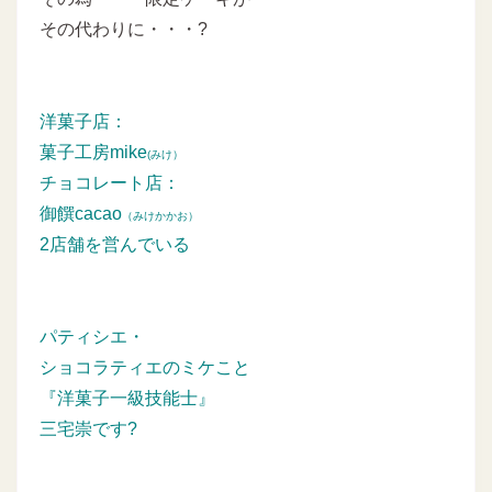
その代わりに・・・?
洋菓子店：
菓子工房mike
(みけ）
チョコレート店：
御饌cacao
（みけかかお）
2店舗を営んでいる
パティシエ・
ショコラティエのミケこと
『洋菓子一級技能士』
三宅崇です?