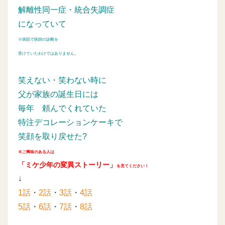
解離性同一症・統合失調症
になっていて
※病院で医師の診断を
受けていたわけではありません。
笑えない・笑わない時に
父が家族の誕生日には
毎年
頼んでくれていた
特注デコレーションケーキで
笑顔を取り戻せた?
※ご興味のある人は
「ミケ少年の変異ストーリー」
を見てください！
↓
1話
・
2話
・
3話
・
4話
5話
・
6話
・
7話
・
8話