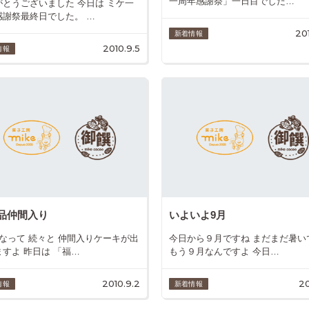
一周年感謝祭」一日目でした…
がとうございました 今日は ミケ一
感謝祭最終日でした。 …
20
新着情報
2010.9.5
情報
品仲間入り
いよいよ9月
になって 続々と 仲間入りケーキが出
今日から９月ですね まだまだ暑い
すよ 昨日は 「福…
もう９月なんですよ 今日…
2010.9.2
20
情報
新着情報