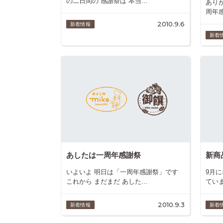
の二日間の 感謝祭は 本当…
あり
周年
2010.9.6
新着情報
新着
あしたは一周年感謝祭
新商
いよいよ 明日は「一周年感謝祭」です
9月
これから まだまだ あした…
ていま
2010.9.3
新着情報
新着