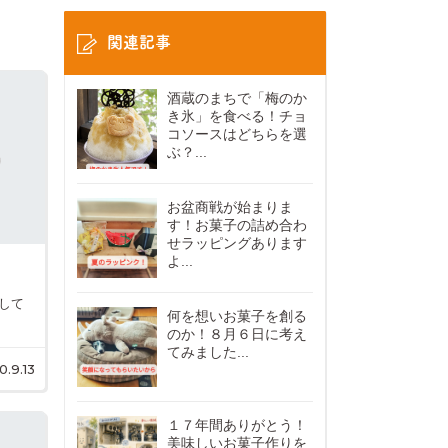
関連記事
酒蔵のまちで「梅のか
き氷」を食べる！チョ
コソースはどちらを選
ぶ？...
お盆商戦が始まりま
す！お菓子の詰め合わ
せラッピングあります
よ...
業して
何を想いお菓子を創る
のか！８月６日に考え
てみました...
0.9.13
１７年間ありがとう！
美味しいお菓子作りを