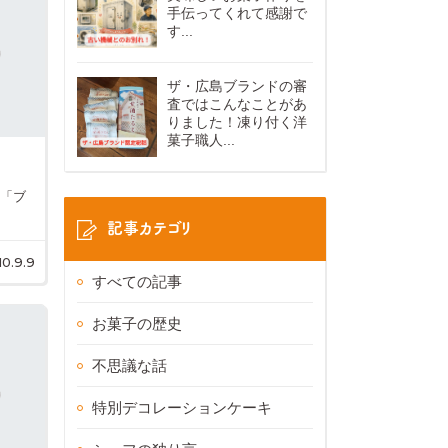
手伝ってくれて感謝で
す...
ザ・広島ブランドの審
査ではこんなことがあ
りました！凍り付く洋
菓子職人...
 「ブ
記事カテゴリ
10.9.9
すべての記事
お菓子の歴史
不思議な話
特別デコレーションケーキ