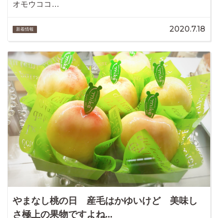
オモウココ…
2020.7.18
新着情報
やまなし桃の日 産毛はかゆいけど 美味し
さ極上の果物ですよね...