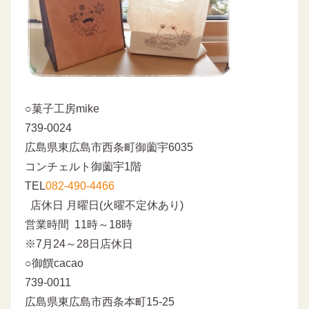
○菓子工房mike
739-0024
広島県東広島市西条町御薗宇6035
コンチェルト御薗宇1階
TEL
082-490-4466
店休日 月曜日(火曜不定休あり)
営業時間 11時～18時
※7月24～28日店休日
○御饌cacao
739-0011
広島県東広島市西条本町15-25