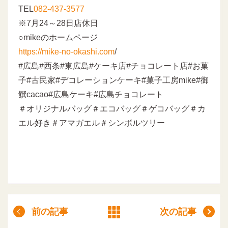
TEL
082-437-3577
※7月24～28日店休日
○mikeのホームページ
https://mike-no-okashi.com
/
#広島#西条#東広島#ケーキ店#チョコレート店#お菓
子#古民家#デコレーションケーキ#菓子工房mike#御
饌cacao#広島ケーキ#広島チョコレート
＃オリジナルバッグ＃エコバッグ＃ゲコバッグ＃カ
エル好き＃アマガエル＃シンボルツリー
前の記事
次の記事