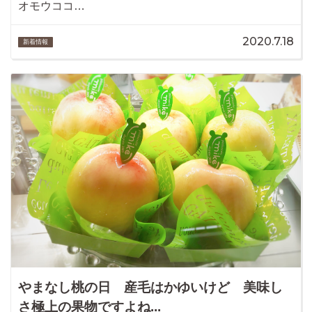
オモウココ…
2020.7.18
新着情報
やまなし桃の日 産毛はかゆいけど 美味し
さ極上の果物ですよね...