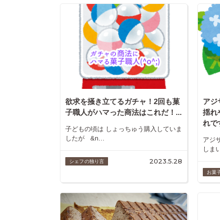
欲求を掻き立てるガチャ！2回も菓
アジ
子職人がハマった商法はこれだ！...
揺れ
れです
子どもの頃は しょっちゅう購入していま
したが &n…
アジ
しま
2023.5.28
シェフの独り言
お菓