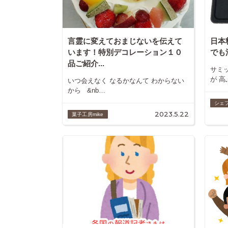
言霊に変えておまじないを伝えて
日本
います！特別デコレーション１０
でも
品ご紹介...
サミ
が 高
いつ会えなく なるかなんて わからない
から &nb…
シェ
2023.5.22
菓子工房mike