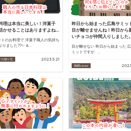
料理は本当に美しい！洋菓子
昨日から始まった広島サミッ
活かせることはありますよね...
目が離せませんね！昨日から
いチョコが仲間入りしました。.
ットのお料理で 洋菓子職人の気持ち
ぶりました??✨ &…
目が離せない 昨日から始まった 
ミットですが …
2023.5.21
フの独り言
2023
御饌cacao