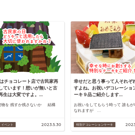
keはチョコレート店で古民家再
幸せだと思う事って人それぞ
しています！想いが無いと古
すよね。お祝いデコレーショ
再生は大変ですよ。...
ーキ９品ご紹介します...
建物を 残すか残さないか 結構
お祝いをしてもらう時って 誰もが
なれますが …
2023.5.30
2023
・イベント
特別デコレーションケーキ