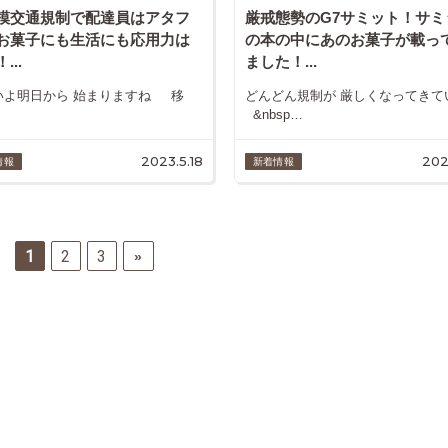
模交通規制で配達員はアタフ
厳戒態勢のG7サミット！サミ
お菓子にも生活にも応用力は
の本の中にあのお菓子が載っ
...
ました！...
いよ明日から 始まりますね 移
どんどん規制が 厳しくなってきて
&nbsp…
2023.5.18
202
情報
新着情報
1
2
3
»