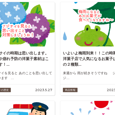
サイの時期は思い出します。
いよいよ梅雨到来！！この時
や崩れ予防の洋菓子素材はこ
洋菓子店で人気になるお菓子
！...
の２種類...
サイを見ると あのことを思い出して
来週から 雨が続きそうですね 
います …
ジ…
2023.5.27
2023
子の歴史
商品情報