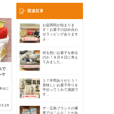
関連記事
お盆商戦が始まりま
す！お菓子の詰め合わ
せラッピングあります
よ...
何を想いお菓子を創る
のか！８月６日に考え
てみました...
れで
ンケ
１７年間ありがとう！
美味しいお菓子作りを
幸せに
手伝ってくれて感謝で
す...
.5.29
ザ・広島ブランドの審
査ではこんなことがあ