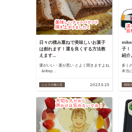
日々の積み重ねで美味しいお菓子
mi
は創れます！運を良くする方法教
子！
えます...
紹介。
運がいい・運が悪い とよく聞きますよね
多く
&nbsp…
本当
2023.5.25
シェフの独り言
特別