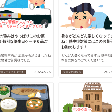
keの強みはやっぱりこのお菓
暑さがどんどん厳しくなって
！特別な誕生日ケーキ６品ご
ね！熱中症対策にはこのお菓
...
お勧めします！...
の警察車両が 広島から消えましたね
どんどん暑くなってますね 熱中症
に警備ご苦労様でした…
本当に気をつけてくださいね…
2023.5.23
2023
デコレーションケーキ
シェフの独り言