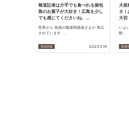
報道記者は片手でも食べれる個包
大規
装のお菓子が大好き！広島を少し
タ！
でも感じてくださいね。...
大切！
世界から 各国の報道関係者さまが 来広
いよ
されています …
動…
2023.5.19
商品情報
新着