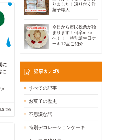
りました！凍り付く洋
菓子職人...
今日から市民投票が始
まります！何卒mike
へ！！ 特別誕生日ケ
ーキ12品ご紹介...
期に
記事カテゴリ
はこ
すべての記事
ジメ
お菓子の歴史
.5.26
不思議な話
特別デコレーションケーキ