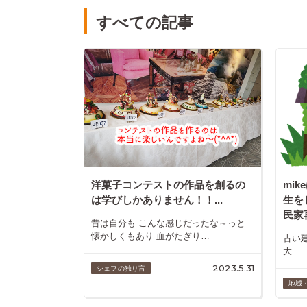
すべての記事
洋菓子コンテストの作品を創るの
mi
は学びしかありません！！...
生を
民家
昔は自分も こんな感じだったな～っと
懐かしくもあり 血がたぎり…
古い
大…
2023.5.31
シェフの独り言
地域