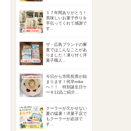
１７年間ありがとう！
美味しいお菓子作りを
手伝ってくれて感謝で
す...
ザ・広島ブランドの審
査ではこんなことがあ
りました！凍り付く洋
菓子職人...
今日から市民投票が始
まります！何卒mike
へ！！ 特別誕生日ケ
ーキ12品ご紹介...
クーラーが欠かせない
夏の猛暑！洋菓子店で
もクーラーが必須で
す...