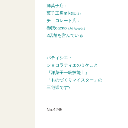
洋菓子店：
菓子工房mike
(みけ）
チョコレート店：
御饌cacao
（みけかかお）
2店舗を営んでいる
パティシエ・
ショコラティエのミケこと
『洋菓子一級技能士』
「ものづくりマイスター」の
三宅崇です?
No.4245