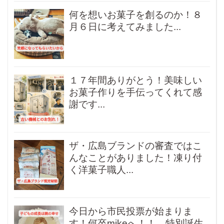
何を想いお菓子を創るのか！８
月６日に考えてみました...
１７年間ありがとう！美味しい
お菓子作りを手伝ってくれて感
謝です...
ザ・広島ブランドの審査ではこ
んなことがありました！凍り付
く洋菓子職人...
今日から市民投票が始まりま
す！何卒mikeへ！！ 特別誕生