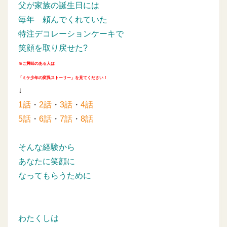
父が家族の誕生日には
毎年
頼んでくれていた
特注デコレーションケーキで
笑顔を取り戻せた?
※ご興味のある人は
「ミケ少年の変異ストーリー」を見てください！
↓
1話
・
2話
・
3話
・
4話
5話
・
6話
・
7話
・
8話
そんな経験から
あなたに笑顔に
なってもらうために
わたくしは