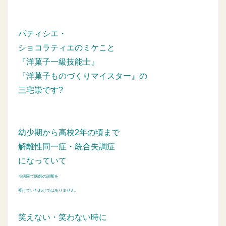
パティシエ・
ショコラティエのミケこと
『洋菓子一級技能士』
『洋菓子ものづくりマイスター』の
三宅崇です?
幼少期から高校2年の頃まで
解離性同一症・統合失調症
になっていて
※病院で医師の診断を
受けていたわけではありません。
笑えない・笑わない時に