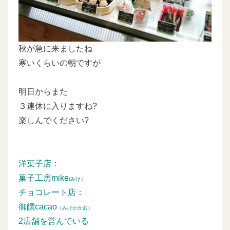
秋が急に来ましたね
寒いくらいの朝ですが
明日からまた
３連休に入りますね?
楽しんでください?
洋菓子店：
菓子工房mike
(みけ）
チョコレート店：
御饌cacao
（みけかかお）
2店舗を営んでいる