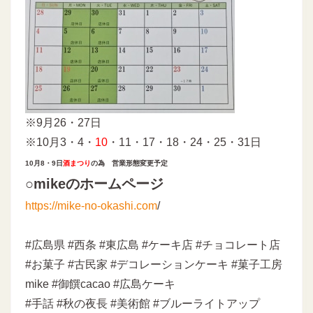
※9月26・27日
※10月3・4・
10
・11・17・18・24・25・31日
10月8・9日
酒まつり
の為 営業形態変更予定
○mikeのホームページ
https://mike-no-okashi.com
/
#広島県 #西条 #東広島 #ケーキ店 #チョコレート店
#お菓子 #古民家 #デコレーションケーキ #菓子工房
mike #御饌cacao #広島ケーキ
#手話 #秋の夜長 #美術館 #ブルーライトアップ