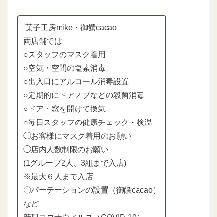
菓子工房mike・御饌cacao
両店舗では
○スタッフのマスク着用
○空気・空間の塩素消毒
○出入口にアルコール消毒設置
○定期的にドアノブなどの殺菌消毒
○ドア・窓を開けて換気
○毎日スタッフの健康チェック・検温
◯お客様にマスク着用のお願い
◯店内人数制限のお願い
(1グループ2人、3組まで入店)
※最大６人まで入店
〇パーテーションの設置（御饌cacao）
など