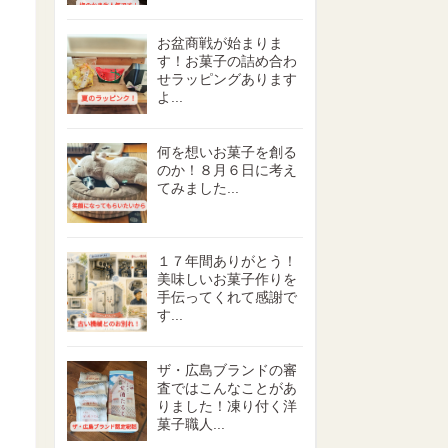
お盆商戦が始まりま
す！お菓子の詰め合わ
せラッピングあります
よ...
何を想いお菓子を創る
のか！８月６日に考え
てみました...
１７年間ありがとう！
美味しいお菓子作りを
手伝ってくれて感謝で
す...
ザ・広島ブランドの審
査ではこんなことがあ
りました！凍り付く洋
菓子職人...