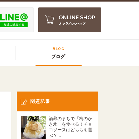
ONLINE SHOP
オンラインショップ
BLOG
ブログ
関連記事
酒蔵のまちで「梅のか
き氷」を食べる！チョ
コソースはどちらを選
ぶ？...