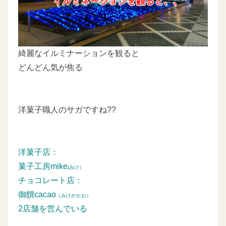
綺麗なイルミナーションを観ると
どんどん気が焦る
洋菓子職人のサガですね??
洋菓子店：
菓子工房mike
(みけ）
チョコレート店：
御饌cacao
（みけかかお）
2店舗を営んでいる