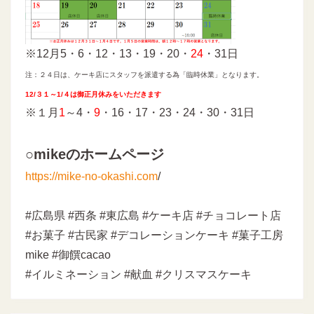
※12月5・6・12・13・19・20・
24
・31日
注：２４日は、ケーキ店にスタッフを派遣する為「臨時休業」となります。
12/３１～1/４は御正月休みをいただきます
※１月
1
～4・
9
・16・17・23・24・30・31日
○mikeのホームページ
https://mike-no-okashi.com
/
#広島県 #西条 #東広島 #ケーキ店 #チョコレート店
#お菓子 #古民家 #デコレーションケーキ #菓子工房
mike #御饌cacao
#イルミネーション #献血 #クリスマスケーキ