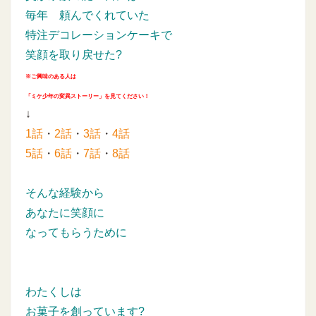
毎年
頼んでくれていた
特注デコレーションケーキで
笑顔を取り戻せた?
※ご興味のある人は
「ミケ少年の変異ストーリー」を見てください！
↓
1話
・
2話
・
3話
・
4話
5話
・
6話
・
7話
・
8話
そんな経験から
あなたに笑顔に
なってもらうために
わたくしは
お菓子を創っています?