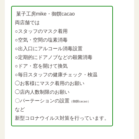
菓子工房mike・御饌cacao
両店舗では
○スタッフのマスク着用
○空気・空間の塩素消毒
○出入口にアルコール消毒設置
○定期的にドアノブなどの殺菌消毒
○ドア・窓を開けて換気
○毎日スタッフの健康チェック・検温
◯お客様にマスク着用のお願い
◯店内人数制限のお願い
〇パーテーションの設置
（御饌cacao）
など
新型コロナウイルス対策を行っています。