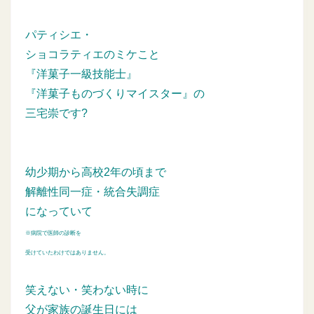
パティシエ・
ショコラティエのミケこと
『洋菓子一級技能士』
『洋菓子ものづくりマイスター』の
三宅崇です?
幼少期から高校2年の頃まで
解離性同一症・統合失調症
になっていて
※病院で医師の診断を
受けていたわけではありません。
笑えない・笑わない時に
父が家族の誕生日には