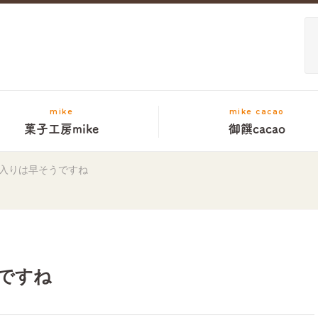
mike
mike cacao
菓子工房mike
御饌cacao
入りは早そうですね
ですね