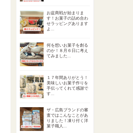
お盆商戦が始まりま
す！お菓子の詰め合わ
せラッピングあります
よ...
何を想いお菓子を創る
のか！８月６日に考え
てみました...
１７年間ありがとう！
美味しいお菓子作りを
手伝ってくれて感謝で
す...
ザ・広島ブランドの審
査ではこんなことがあ
りました！凍り付く洋
菓子職人...