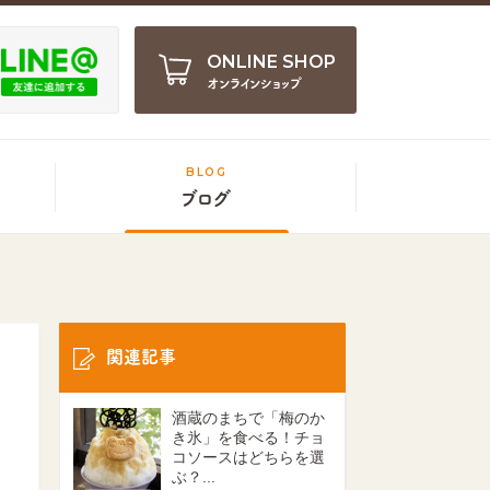
ONLINE SHOP
オンラインショップ
BLOG
ブログ
関連記事
酒蔵のまちで「梅のか
き氷」を食べる！チョ
コソースはどちらを選
ぶ？...