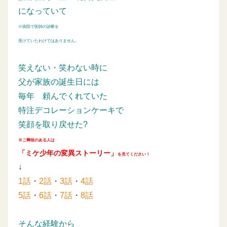
になっていて
※病院で医師の診断を
受けていたわけではありません。
笑えない・笑わない時に
父が家族の誕生日には
毎年
頼んでくれていた
特注デコレーションケーキで
笑顔を取り戻せた?
※ご興味のある人は
「ミケ少年の変異ストーリー」
を見てください！
↓
1話
・
2話
・
3話
・
4話
5話
・
6話
・
7話
・
8話
そんな経験から