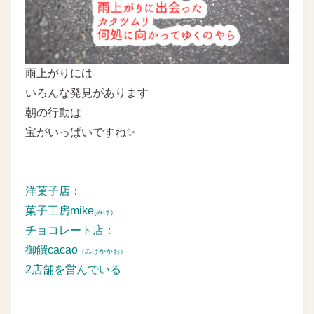
雨上がりには
いろんな発見があります
朝の行動は
宝がいっぱいですね✨
洋菓子店：
菓子工房mike
(みけ）
チョコレート店：
御饌cacao
（みけかかお）
2店舗を営んでいる