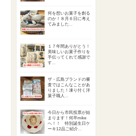
何を想いお菓子を創る
のか！８月６日に考え
てみました...
１７年間ありがとう！
美味しいお菓子作りを
手伝ってくれて感謝で
す...
ザ・広島ブランドの審
査ではこんなことがあ
りました！凍り付く洋
菓子職人...
今日から市民投票が始
まります！何卒mike
へ！！ 特別誕生日ケ
ーキ12品ご紹介...