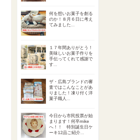
何を想いお菓子を創る
のか！８月６日に考え
てみました...
１７年間ありがとう！
美味しいお菓子作りを
手伝ってくれて感謝で
す...
ザ・広島ブランドの審
査ではこんなことがあ
りました！凍り付く洋
菓子職人...
今日から市民投票が始
まります！何卒mike
へ！！ 特別誕生日ケ
ーキ12品ご紹介...