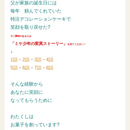
父が家族の誕生日には
毎年
頼んでくれていた
特注デコレーションケーキで
笑顔を取り戻せた?
※ご興味のある人は
「ミケ少年の変異ストーリー」
を見てください！
↓
1話
・
2話
・
3話
・
4話
5話
・
6話
・
7話
・
8話
そんな経験から
あなたに笑顔に
なってもらうために
わたくしは
お菓子を創っています?