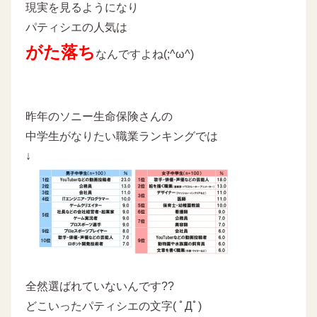
現実を見るようになり
パティシエの人気は
がた落ち
なんですよね(;^ω^)
昨年のソニー生命保険さんの
中学生がなりたい職業ランキングでは
↓
全然選ばれていないんです??
どこいったパティシエの文字( ﾟДﾟ)