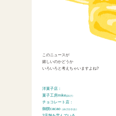
このニュースが
嬉しいのかどうか
いろいろと考えちゃいますよね?
洋菓子店：
菓子工房mike
(みけ）
チョコレート店：
御饌cacao
（みけかかお）
2店舗を営んでいる