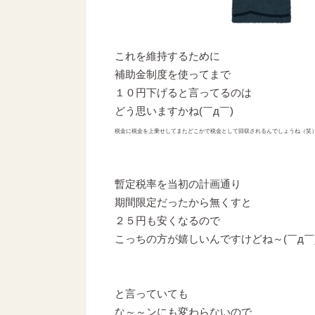
これを維持するために
補助金制度を使ってまで
１０円下げると言ってるのは
どう思いますかね(￣д￣)
税金に税金を上乗せしてまたどこかで税金として回収されるんでしょうね（笑
暫定税率を当初の計画通り
期間限定だったから無くすと
２５円も安くなるので
こっちの方が嬉しいんですけどね～(￣д￣
と言っていても
な～～ンにも変わらないので