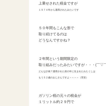
上乗せされた税金ですが
１９７４年から適用されたみたいです
５０年間もこんな形で
取り続けてるのは
どうなんですかね？
２年間という期間限定の
取り組みだったみたいですが・・・(￣▽￣
どんな計画？適用された前の年に生まれたわたくしは
もう５２歳のおじさんですよ～～～～（苦笑）
ガソリン税の元々の税金が
１リットル約２９円で