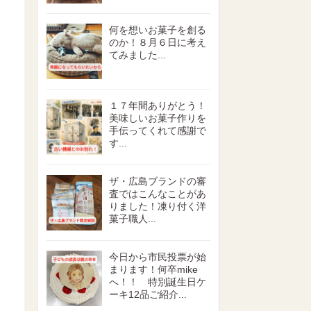
何を想いお菓子を創る
のか！８月６日に考え
てみました...
１７年間ありがとう！
美味しいお菓子作りを
手伝ってくれて感謝で
す...
ザ・広島ブランドの審
査ではこんなことがあ
りました！凍り付く洋
菓子職人...
今日から市民投票が始
まります！何卒mike
へ！！ 特別誕生日ケ
ーキ12品ご紹介...