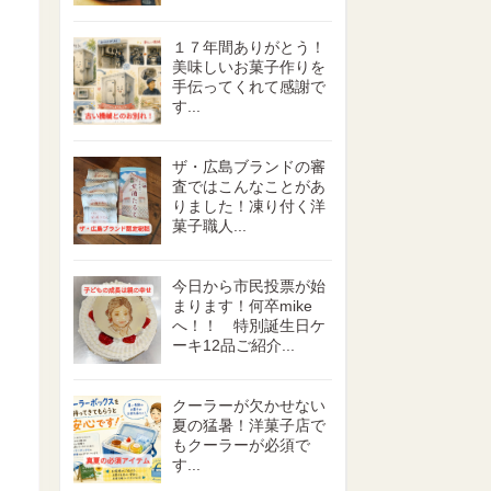
１７年間ありがとう！
美味しいお菓子作りを
手伝ってくれて感謝で
す...
ザ・広島ブランドの審
査ではこんなことがあ
りました！凍り付く洋
菓子職人...
今日から市民投票が始
まります！何卒mike
へ！！ 特別誕生日ケ
ーキ12品ご紹介...
クーラーが欠かせない
夏の猛暑！洋菓子店で
もクーラーが必須で
す...