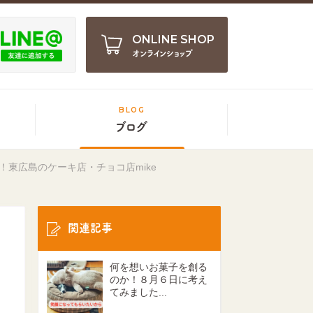
ONLINE SHOP
オンラインショップ
BLOG
ブログ
東広島のケーキ店・チョコ店mike
関連記事
何を想いお菓子を創る
のか！８月６日に考え
てみました...