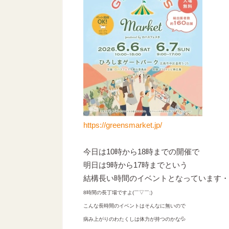
https://greensmarket.jp/
今日は10時から18時までの開催で
明日は9時から17時までという
結構長い時間のイベントとなっています・
8時間の長丁場ですよ(￣▽￣;)
こんな長時間のイベントはそんなに無いので
病み上がりのわたくしは体力が持つのかな💦