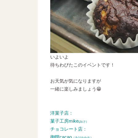
いよいよ
待ちわびたこのイベントです！
お天気が気になりますが
一緒に楽しみましょう😁
洋菓子店：
菓子工房mike
(みけ）
チョコレート店：
御饌cacao
（みけかかお）