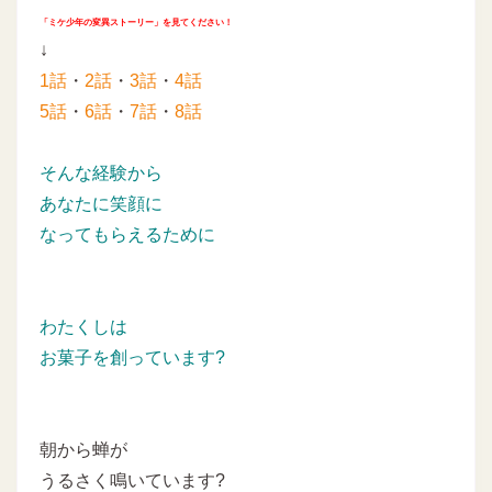
「ミケ少年の変異ストーリー」を見てください！
↓
1話
・
2話
・
3話
・
4話
5話
・
6話
・
7話
・
8話
そんな経験から
あなたに笑顔に
なってもらえるために
わたくしは
お菓子を創っています?
朝から蝉が
うるさく鳴いています?