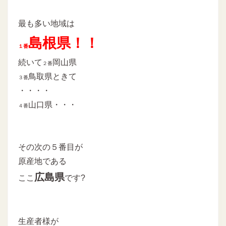
最も多い地域は
島根県！！
１番
続いて
岡山県
２番
鳥取県ときて
３番
・・・・
山口県・・・
４番
その次の５番目が
原産地である
広島県
ここ
です?
生産者様が