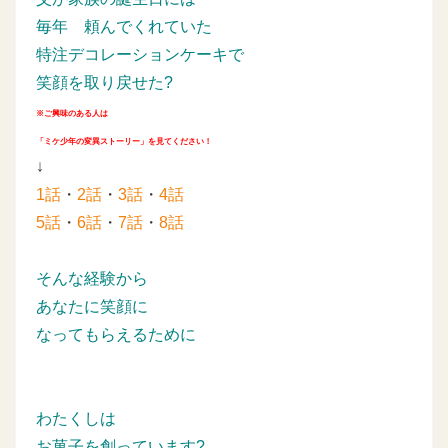
毎年
頼んでくれていた
特注デコレーションケーキで
笑顔を取り戻せた?
※ご興味のある人は
「ミケ少年の変異ストーリー」を見てください！
↓
1話
・
2話
・
3話
・
4話
5話
・
6話
・
7話
・
8話
そんな経験から
あなたに笑顔に
なってもらえるために
わたくしは
お菓子を創っています?