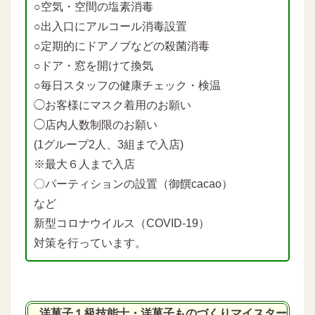
○空気・空間の塩素消毒
○出入口にアルコール消毒設置
○定期的にドアノブなどの殺菌消毒
○ドア・窓を開けて換気
○毎日スタッフの健康チェック・検温
◯お客様にマスク着用のお願い
◯店内人数制限のお願い
(1グループ2人、3組まで入店)
※最大６人まで入店
〇パーティションの設置（御饌cacao）
など
新型コロナウイルス（COVID-19）
対策を行っています。
洋菓子１級技能士・洋菓子ものづくりマイスター