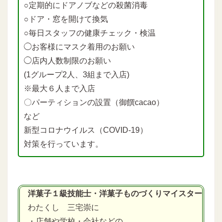
○定期的にドアノブなどの殺菌消毒
○ドア・窓を開けて換気
○毎日スタッフの健康チェック・検温
◯お客様にマスク着用のお願い
◯店内人数制限のお願い
(1グループ2人、3組まで入店)
※最大６人まで入店
〇パーティションの設置（御饌cacao）
など
新型コロナウイルス（COVID-19）
対策を行っています。
洋菓子１級技能士・洋菓子ものづくりマイスター
わたくし 三宅崇に
・店舗や学校・会社などの