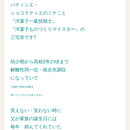
パティシエ・
ショコラティエのミケこと
『洋菓子一級技能士』
『洋菓子ものづくりマイスター』の
三宅崇です?
幼少期から高校2年の頃まで
解離性同一症・統合失調症
になっていて
※病院で医師の診断を
受けていたわけではありません。
笑えない・笑わない時に
父が家族の誕生日には
毎年
頼んでくれていた