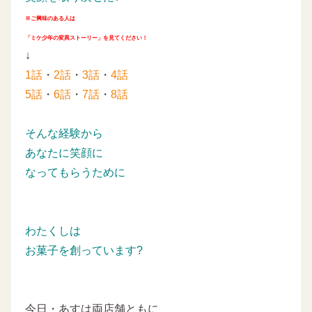
※ご興味のある人は
「ミケ少年の変異ストーリー」を見てください！
↓
1話
・
2話
・
3話
・
4話
5話
・
6話
・
7話
・
8話
そんな経験から
あなたに笑顔に
なってもらうために
わたくしは
お菓子を創っています?
今日・あすは両店舗ともに