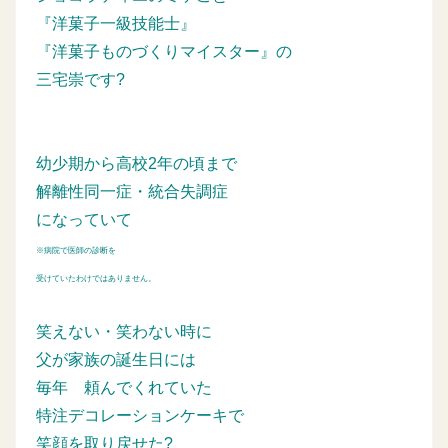
『洋菓子一級技能士』
『洋菓子ものづくりマイスター』の
三宅崇です?
幼少期から高校2年の頃まで
解離性同一症・統合失調症
になっていて
※病院で医師の診断を
受けていたわけではありません。
笑えない・笑わない時に
父が家族の誕生日には
毎年
頼んでくれていた
特注デコレーションケーキで
笑顔を取り戻せた?